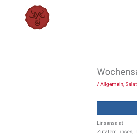
Zum
Inhalt
springen
Wochensal
/
Allgemein
,
Sala
Linsensalat
Zutaten: Linsen, 