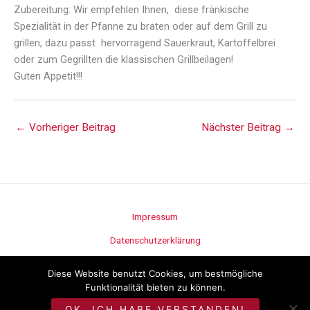
Zubereitung: Wir empfehlen Ihnen, diese fränkische
Spezialität in der Pfanne zu braten oder auf dem Grill zu
grillen, dazu passt hervorragend Sauerkraut, Kartoffelbrei
oder zum Gegrillten die klassischen Grillbeilagen!
Guten Appetit!!!
←
Vorheriger Beitrag
Nächster Beitrag
→
Impressum
Datenschutzerklärung
Stellenangebote
Diese Website benutzt Cookies, um bestmögliche
Funktionalität bieten zu können.
©
Metzgerei Seitz
OK, ICH HABE VERSTANDEN!