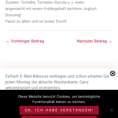
Zutaten: Tortellini, Tomaten, Rucola u. v. mehr,
angemacht mit einem frühlingshaft leichtem Joghurt-
Dressing!
Passt zu allem und ist lecker frisch!
←
Vorheriger Beitrag
Nächster Beitrag
→
Impressum
Einfach E-Mail Adresse eintragen und schon erhalten Sie
jeden Montag die aktuelle Wochenkarte. Ganz
Datenschutzerklärung
unkompliziert und problemlos.
Stellenangebote
Diese Website benutzt Cookies, um bestmögliche
E-Mail
*
Funktionalität bieten zu können.
©
Metzgerei Seitz
OK, ICH HABE VERSTANDEN!