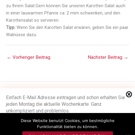
zu Ihrem Salat.Gern können Sie unseren Karotten Salat auch
in einer lauwarmen Pfanne ca. 2 mim schwenken, und den
Karottensalat so servieren.
Tipp:
Wenn Sie den Karotten Salat erwären, geben Sie ein paar
Walnüsse dazu.
←
Vorheriger Beitrag
Nächster Beitrag
→
Impressum
Einfach E-Mail Adresse eintragen und schon erhalten Sie
jeden Montag die aktuelle Wochenkarte. Ganz
Datenschutzerklärung
unkompliziert und problemlos.
Stellenangebote
Diese Website benutzt Cookies, um bestmögliche
E-Mail
*
Funktionalität bieten zu können.
©
Metzgerei Seitz