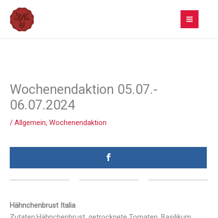
Zum
Inhalt
springen
Wochenendaktion 05.07.-
06.07.2024
/
Allgemein
,
Wochenendaktion
Hähnchenbrust Italia
Zutaten:Hähnchenbrust, getrocknete Tomaten, Basilikum,