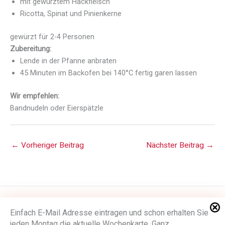
mit gewürztem Hackfleisch
Ricotta, Spinat und Pinienkerne
gewürzt für 2-4 Personen
Zubereitung:
Lende in der Pfanne anbraten
45 Minuten im Backofen bei 140°C fertig garen lassen
Wir empfehlen:
Bandnudeln oder Eierspätzle
←
Vorheriger Beitrag
Nächster Beitrag
→
Impressum
Einfach E-Mail Adresse eintragen und schon erhalten Sie
jeden Montag die aktuelle Wochenkarte. Ganz