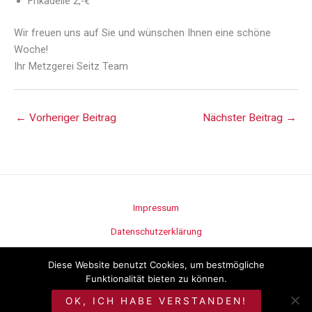
Frikadelle 2,-€
Wir freuen uns auf Sie und wünschen Ihnen eine schöne
Woche!
Ihr Metzgerei Seitz Team
←
Vorheriger Beitrag
Nächster Beitrag
→
Impressum
Datenschutzerklärung
Stellenangebote
Diese Website benutzt Cookies, um bestmögliche
Funktionalität bieten zu können.
©
Metzgerei Seitz
OK, ICH HABE VERSTANDEN!