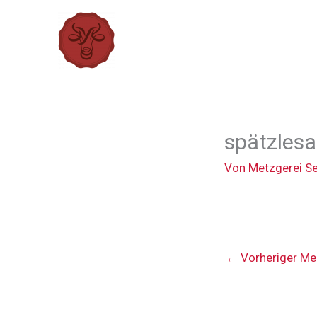
Zum
Inhalt
springen
spätzlesa
Von
Metzgerei S
←
Vorheriger Me