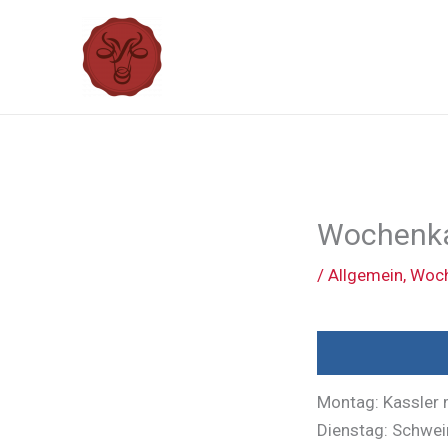
Zum
Inhalt
springen
Wochenka
/
Allgemein
,
Woch
Montag: Kassler 
Dienstag: Schwe