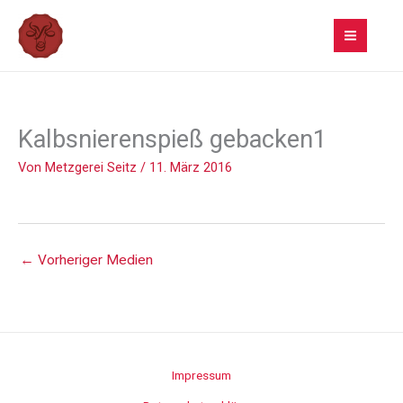
Zum
Inhalt
springen
Kalbsnierenspieß gebacken1
Von
Metzgerei Seitz
/
11. März 2016
←
Vorheriger Medien
Impressum