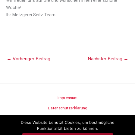
Wir freuen uns auf Sie und wünschen Ihnen eine schöne
Woche!
Ihr Metzgerei Seitz Team
←
Vorheriger Beitrag
Nächster Beitrag
→
Impressum
Datenschutzerklärung
Stellenangebote
Diese Website benutzt Cookies, um bestmögliche
Funktionalität bieten zu können.