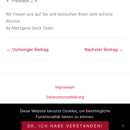
Frikadelle 2,-€
Wir freuen uns auf Sie und wünschen Ihnen eine schöne
Woche!
Ihr Metzgerei Seitz Team
←
Vorheriger Beitrag
Nächster Beitrag
→
Impressum
Datenschutzerklärung
Stellenangebote
Diese Website benutzt Cookies, um bestmögliche
Funktionalität bieten zu können.
©
Metzgerei Seitz
OK, ICH HABE VERSTANDEN!