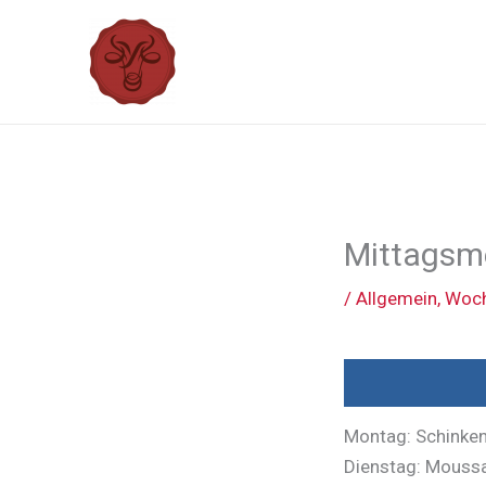
Zum
Inhalt
springen
Mittagsm
/
Allgemein
,
Woch
Montag: Schinken
Dienstag: Moussa