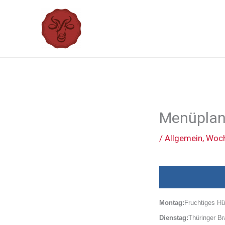
Zum
Inhalt
springen
Menüplan 
/
Allgemein
,
Woch
Montag:
Fruchtiges Hü
Dienstag:
Thüringer Br