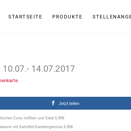
STARTSEITE
PRODUKTE
STELLENANG
10.07.- 14.07.2017
enkarte
Jetzt teilen
hnchen Curry mitReis und Salat
6,
9
0€
atwurst mit Kartoffel-Karottengemüse 6,80€