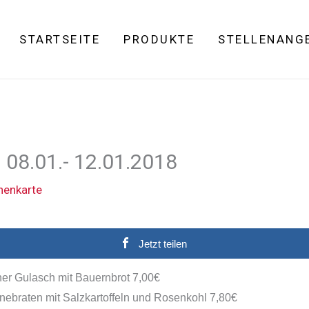
STARTSEITE
PRODUKTE
STELLENANG
08.01.- 12.01.2018
enkarte
Jetzt teilen
er Gulasch mit Bauernbrot
7,
0
0€
ebraten mit Salzkartoffeln
und Rosenkohl
7,
8
0€