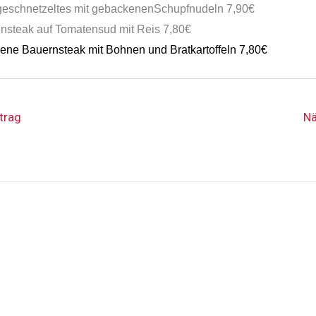
geschnetzeltes mit gebackenen
Schupfnudeln
7,9
0€
nsteak auf Tomatensud mit Reis
7,
8
0€
ne Bauernsteak mit Bohnen und Bratkartoffeln
7,80€
trag
Nä