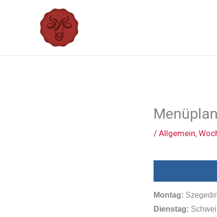
Zum
Inhalt
springen
Menüplan 
/
Allgemein
,
Woch
Montag:
Szegedin
Dienstag:
Schwein