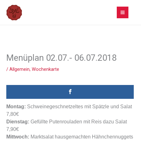
Zum
Inhalt
springen
Menüplan 02.07.- 06.07.2018
/
Allgemein
,
Wochenkarte
Montag:
Schweinegeschnetzeltes mit Spätzle und Salat
7,80€
Dienstag:
Gefüllte Putenrouladen mit Reis dazu Salat
7,
9
0€
Mittwoch:
Marktsalat hausgemachten Hähnchennuggets