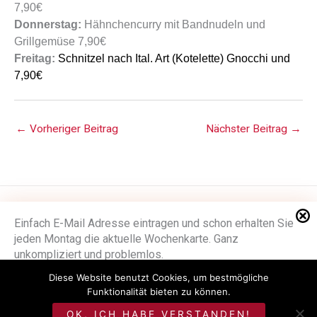
7,90€
Donnerstag:
Hähnchencurry mit Bandnudeln und
Grillgemüse 7,90€
Freitag:
Schnitzel nach Ital. Art (Kotelette) Gnocchi und
7,90€
←
Vorheriger Beitrag
Nächster Beitrag
→
Impressum
Einfach E-Mail Adresse eintragen und schon erhalten Sie
jeden Montag die aktuelle Wochenkarte. Ganz
Datenschutzerklärung
unkompliziert und problemlos.
Stellenangebote
Diese Website benutzt Cookies, um bestmögliche
E-Mail
*
Funktionalität bieten zu können.
©
Metzgerei Seitz
OK, ICH HABE VERSTANDEN!