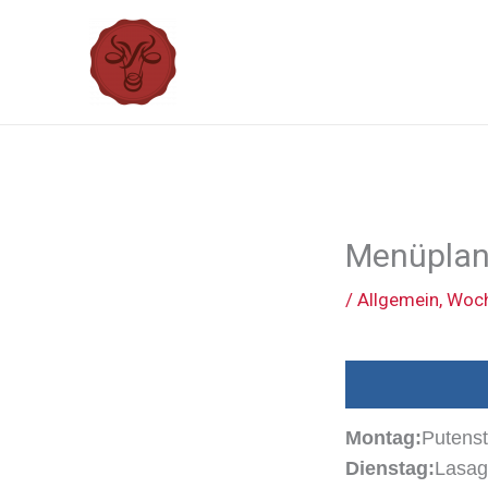
Zum
Inhalt
springen
Menüplan
/
Allgemein
,
Woch
Montag:
Putenst
Dienstag:
Lasag