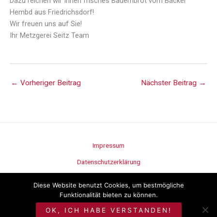
Dazu reichen wir Ihnen frisches Bauernbrot vom Bäcker
Hembd aus Friedrichsdorf!
Wir freuen uns auf Sie!
Ihr Metzgerei Seitz Team
←
Vorheriger Beitrag
Nächster Beitrag
→
Impressum
Datenschutzerklärung
Stellenangebote
Diese Website benutzt Cookies, um bestmögliche
Funktionalität bieten zu können.
©
Metzgerei Seitz
OK, ICH HABE VERSTANDEN!