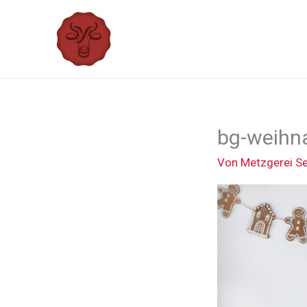
Zum
Inhalt
springen
bg-weihn
Von
Metzgerei S