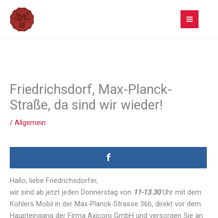
Zum
Inhalt
springen
Friedrichsdorf, Max-Planck-
Straße, da sind wir wieder!
/
Allgemein
Hallo, liebe Friedrichsdorfer,
wir sind ab jetzt jeden Donnerstag von
11-13.30
Uhr mit dem
Kohlers Mobil in der Max-Planck-Strasse 36b, direkt vor dem
Haupteingang der Firma Axicorp GmbH und versorgen Sie an