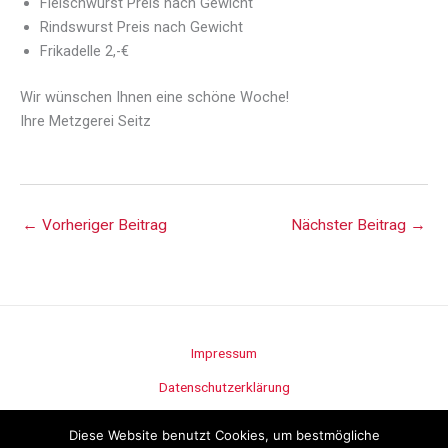
Fleischwurst Preis nach Gewicht
Rindswurst Preis nach Gewicht
Frikadelle 2,-€
Wir wünschen Ihnen eine schöne Woche!
Ihre Metzgerei Seitz
←
Vorheriger Beitrag
Nächster Beitrag
→
Impressum
Datenschutzerklärung
Stellenangebote
Diese Website benutzt Cookies, um bestmögliche