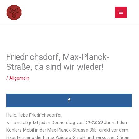
Zum
Inhalt
springen
Friedrichsdorf, Max-Planck-
Straße, da sind wir wieder!
/
Allgemein
Hallo, liebe Friedrichsdorfer,
wir sind ab jetzt jeden Donnerstag von
11-13.30
Uhr mit dem
Kohlers Mobil in der Max-Planck-Strasse 36b, direkt vor dem
Haupteingang der Firma Axicorp GmbH und versorgen Sie an