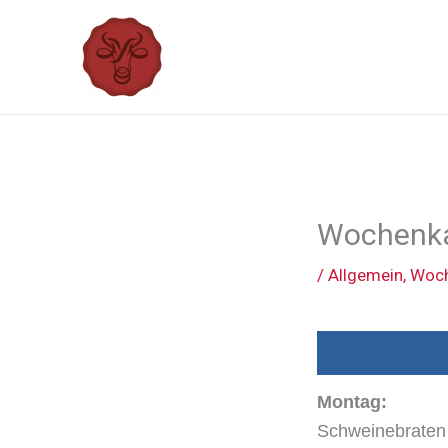
Zum
Inhalt
springen
Wochenka
/
Allgemein
,
Woch
Montag:
Schweinebraten